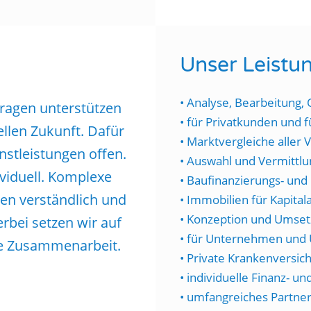
!
Unser Leistu
• Analyse, Bearbeitung,
fragen
unterstützen
• für Privatkunden und
iellen Zukunft. Dafür
• Marktvergleiche aller
nstleistungen offen.
• Auswahl und Vermittlu
viduell. Komplexe
• Baufinanzierungs- und
en verständlich und
• Immobilien für Kapital
• Konzeption und Umsetz
erbei setzen wir auf
• für Unternehmen und
lle Zusammenarbeit.
• Private Krankenversic
• individuelle Finanz- u
• umfangreiches Partn