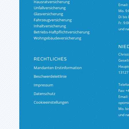
Hausratversicherung
Email:
Unfallversicherung
Mo. 9:
Glasversicherung
Di bis
Fahrzeugversicherung
Fr. 9:0
Inhaltversicherung
und n
Betriebs-Haftpflichtversicherung
Wohngebäudeversicherung
NIE
Christ
RECHTLICHES
Gesell
Haupts
Mandanten Erstinformation
13127 
Beschwerdeleitlinie
Telefo
Impressum
Fax: +
Datenschutz
Email:
Cookieeinstellungen
optimi
Mo. bis
und n