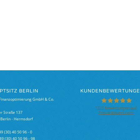
PTSITZ BERLIN
KUNDENBEWERTUNG
inanzoptimierung GmbH & Co.
1223
Bewertungen auf
ProvenExpert.com
er Straße 137
M&W
Berlin - Hermsdorf
49 (30) 40 50 96 - 0
Finanzoptimie
+49 (30) 40 50 96 - 98