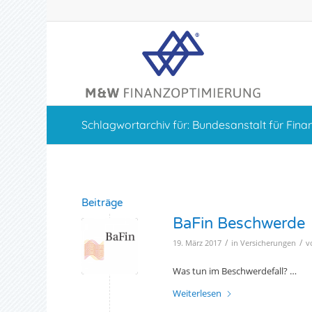
Schlagwortarchiv für: Bundesanstalt für Fina
Beiträge
BaFin Beschwerde
/
/
19. März 2017
in
Versicherungen
v
Was tun im Beschwerdefall? …
Weiterlesen