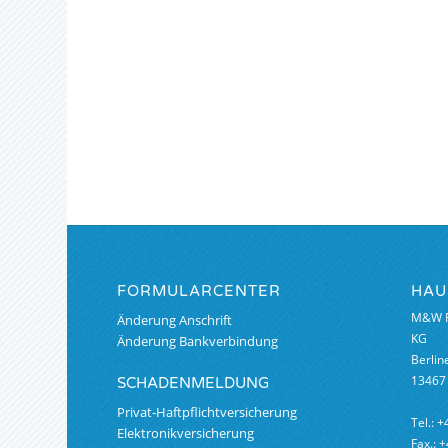
FORMULARCENTER
HAU
M&W F
Änderung Anschrift
KG
Änderung Bankverbindung
Berlin
13467 
SCHADENMELDUNG
Privat-Haftpflichtversicherung
Tel.: +
Elektronikversicherung
Fax.: 