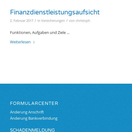
Finanzdienstleistungsaufsicht
/
/
2. Februar 2017
in
Versicherungen
von
christoph
Funktionen, Aufgaben und Ziele …
Weiterlesen
FORMULARCENTER
Änderung Anschrift
Änderung Bankverbindung
SCHADENMELDUNG