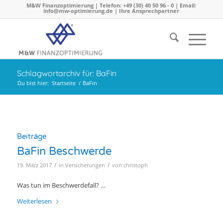
M&W Finanzoptimierung | Telefon: +49 (30) 40 50 96 - 0 | Email:
info@mw-optimierung.de |
Ihre Ansprechpartner
Schlagwortarchiv für: BaFin
Du bist hier:
Startseite
/
BaFin
Beiträge
BaFin Beschwerde
/
/
19. März 2017
in
Versicherungen
von
christoph
Was tun im Beschwerdefall? …
Weiterlesen