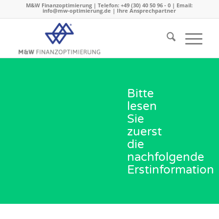
M&W Finanzoptimierung | Telefon: +49 (30) 40 50 96 - 0 | Email:
info@mw-optimierung.de |
Ihre Ansprechpartner
Bitte
lesen
Sie
zuerst
die
nachfolgende
Erstinformation